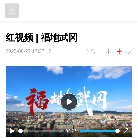
立即下载
红视频 | 福地武冈
中
2025-06-27 17:27:12
字号：
小
大
P
l
03:25