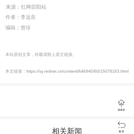
P
E
a
来源：红网邵阳站
l
n
y
作者：李远良
a
t
编辑：曾珍
y
e
r
本站原创文章，转载请附上原文链接。
f
u
本文链接：
https://sy.rednet.cn/content/646940/60/15078163.html
l
l
s

回首页
c

r
相关新闻
返 回