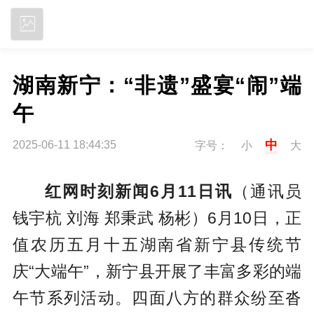
立即下载
湖南新宁：“非遗”盛宴“闹”端
午
中
2025-06-11 18:44:35
字号：
小
大
红网时刻新闻6月11日讯
（通讯员
钱宇杭 刘海 郑秉武 杨彬）6月10日，正
值农历五月十五湖南省新宁县传统节
庆“大端午”，新宁县开展了丰富多彩的端
午节系列活动。四面八方的群众纷至沓