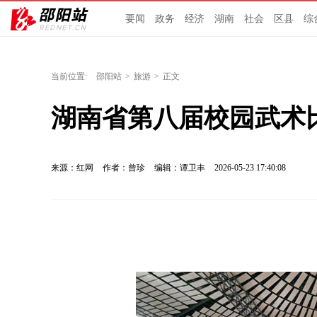
要闻
政务
经济
湖南
社会
区县
综
当前位置:
邵阳站
>
旅游
>
正文
湖南省第八届校园武术
来源：红网
作者：曾珍
编辑：谭卫丰
2026-05-23 17:40:08