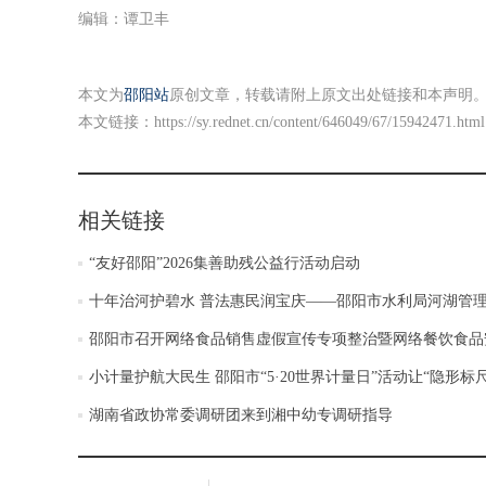
编辑：谭卫丰
本文为
邵阳站
原创文章，转载请附上原文出处链接和本声明
本文链接：
https://sy.rednet.cn/content/646049/67/15942471.html
相关链接
“友好邵阳”2026集善助残公益行活动启动
十年治河护碧水 普法惠民润宝庆——邵阳市水利局河湖管
邵阳市召开网络食品销售虚假宣传专项整治暨网络餐饮食品
小计量护航大民生 邵阳市“5·20世界计量日”活动让“隐形标
湖南省政协常委调研团来到湘中幼专调研指导