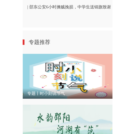
合作新赛道
| 邵东公安6小时擒贼挽损，中学生送锦旗致谢
专题推荐
专题丨时小刻说节气