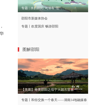
专题 | 水韵邵阳 河湖有“范”
邵阳市新媒体协会
，
专题丨欢度国庆 畅游邵阳
华
图解邵阳
【美图】奇美邵阳之绥宁大园古苗寨
专题丨和你交换一个春天——湖南14地融媒春