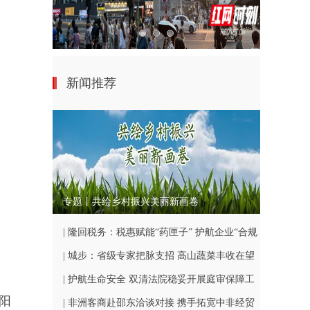
新闻推荐
专题丨共绘乡村振兴美丽新画卷
| 隆回税务：税惠赋能“药匣子” 护航企业“合规
路”
| 城步：省级专家把脉支招 高山蔬菜丰收在望
| 护航生命安全 双清法院稳妥开展庭审保障工
阳
作
| 非洲客商赴邵东洽谈对接 携手拓宽中非经贸