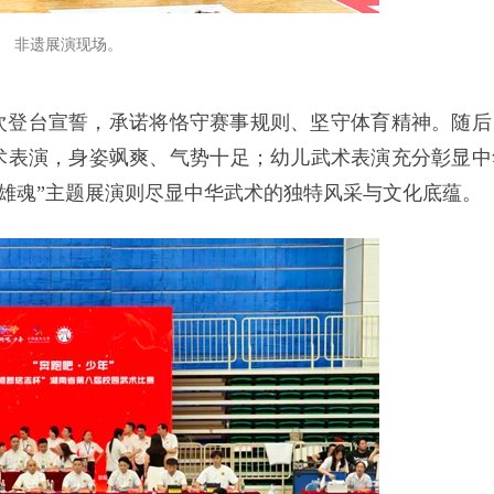
非遗展演现场。
次登台宣誓，承诺将恪守赛事规则、坚守体育精神。随后
术表演，身姿飒爽、气势十足；幼儿武术表演充分彰显中
遗雄魂”主题展演则尽显中华武术的独特风采与文化底蕴。