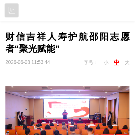
立即下载
财信吉祥人寿护航邵阳志愿
者“聚光赋能”
中
2026-06-03 11:53:44
字号：
小
大