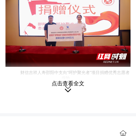
财信吉祥人寿邵阳中支向“呵护聚光者”项目捐赠优秀志愿者
保险。
点击查看全文

活动现场，财信吉祥人寿股份有限
公司邵阳中心支公司向“呵护聚光者”项目
捐赠优秀志愿者保险120份，保额价值每
人35.9万元，合计捐赠保额4308万元，
